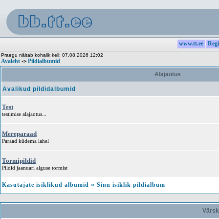
www.tt.ee
Regi
Praegu näitab kohalik kell: 07.08.2026 12:02
Avaleht
Pildialbumid
->
Alajaotus
Avalikud pildidalbumid
Test
testimise alajaotus...
Mereparaad
Paraad küdema lahel
Tormipildid
Pildid jaanuari alguse tormist
Kasutajate isiklikud albumid
»
Sinu isiklik pildialbum
Värsk