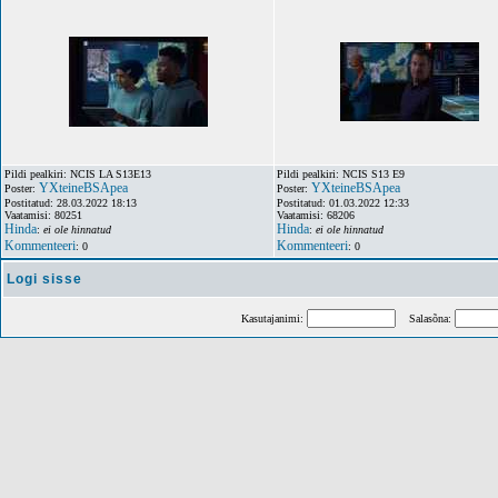
Pildi pealkiri: NCIS LA S13E13
Pildi pealkiri: NCIS S13 E9
YXteineBSApea
YXteineBSApea
Poster:
Poster:
Postitatud: 28.03.2022 18:13
Postitatud: 01.03.2022 12:33
Vaatamisi: 80251
Vaatamisi: 68206
Hinda
Hinda
:
ei ole hinnatud
:
ei ole hinnatud
Kommenteeri
Kommenteeri
: 0
: 0
Logi sisse
Kasutajanimi:
Salasõna: