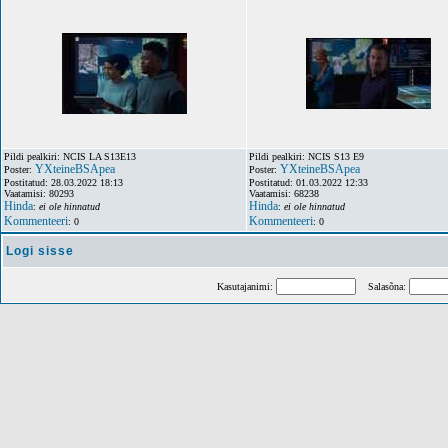
Pildi pealkiri: NCIS LA S13E13
Pildi pealkiri: NCIS S13 E9
YXteineBSApea
YXteineBSApea
Poster:
Poster:
Postitatud: 28.03.2022 18:13
Postitatud: 01.03.2022 12:33
Vaatamisi: 80293
Vaatamisi: 68238
Hinda
Hinda
:
ei ole hinnatud
:
ei ole hinnatud
Kommenteeri
Kommenteeri
: 0
: 0
Logi sisse
Kasutajanimi:
Salasõna: