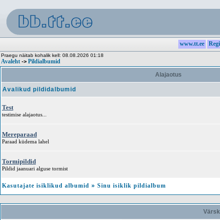
www.tt.ee
Regi
Praegu näitab kohalik kell: 08.08.2026 01:18
Avaleht
Pildialbumid
->
Alajaotus
Avalikud pildidalbumid
Test
testimise alajaotus...
Mereparaad
Paraad küdema lahel
Tormipildid
Pildid jaanuari alguse tormist
Kasutajate isiklikud albumid
»
Sinu isiklik pildialbum
Värsk