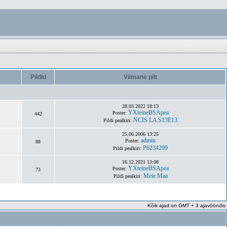
Pildid
Viimane pilt
28.03.2022 18:13
YXteineBSApea
Poster:
442
NCIS LA S13E13
Pildi pealkiri:
25.06.2006 13:25
admin
Poster:
88
P6234299
Pildi pealkiri:
16.12.2021 13:08
YXteineBSApea
Poster:
73
Meie Maa
Pildi pealkiri:
Kõik ajad on GMT + 3 ajavööndis