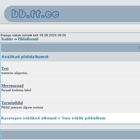
Praegu näitab kohalik kell: 06.08.2026 06:29
Avaleht
Pildialbumid
->
A
Avalikud pildidalbumid
Test
testimise alajaotus...
Mereparaad
Paraad küdema lahel
Tormipildid
Pildid jaanuari alguse tormist
Kasutajate isiklikud albumid
»
Sinu isiklik pildialbum