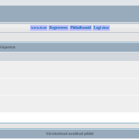
www.tt.ee
Registreeru
Pildialbumid
Logi sisse
lajaotus
Värskeimad avalikud pildid