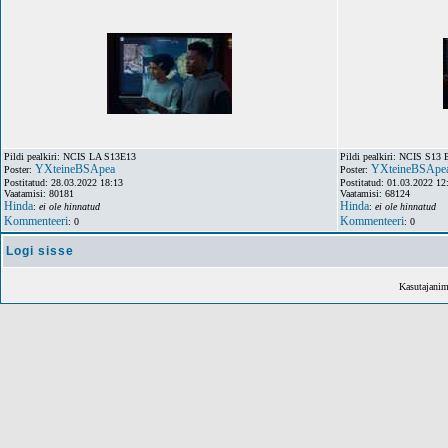
Pildi pealkiri: NCIS LA S13E13
Pildi pealkiri: NCIS S13 
YXteineBSApea
YXteineBSApe
Poster:
Poster:
Postitatud: 28.03.2022 18:13
Postitatud: 01.03.2022 12
Vaatamisi: 80181
Vaatamisi: 68124
Hinda
Hinda
:
ei ole hinnatud
:
ei ole hinnatud
Kommenteeri
Kommenteeri
: 0
: 0
Logi sisse
Kasutajani