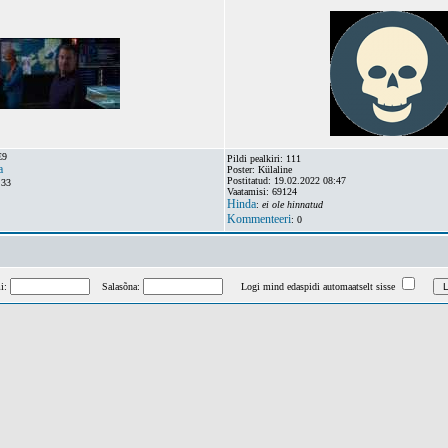
E9
Pildi pealkiri: 111
a
Poster: Külaline
Postitatud: 19.02.2022 08:47
:33
Vaatamisi: 69124
Hinda
:
ei ole hinnatud
Kommenteeri
: 0
mi:
Salasõna:
Logi mind edaspidi automaatselt sisse