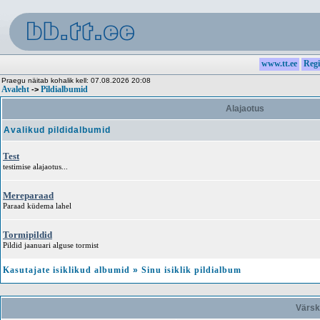
www.tt.ee
Regi
Praegu näitab kohalik kell: 07.08.2026 20:08
Avaleht
Pildialbumid
->
Alajaotus
Avalikud pildidalbumid
Test
testimise alajaotus...
Mereparaad
Paraad küdema lahel
Tormipildid
Pildid jaanuari alguse tormist
Kasutajate isiklikud albumid
»
Sinu isiklik pildialbum
Värsk