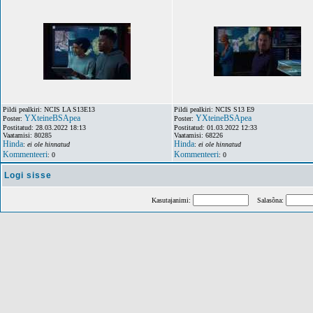
Pildi pealkiri: NCIS LA S13E13
Pildi pealkiri: NCIS S13 E9
YXteineBSApea
YXteineBSApea
Poster:
Poster:
Postitatud: 28.03.2022 18:13
Postitatud: 01.03.2022 12:33
Vaatamisi: 80285
Vaatamisi: 68226
Hinda
Hinda
:
ei ole hinnatud
:
ei ole hinnatud
Kommenteeri
Kommenteeri
: 0
: 0
Logi sisse
Kasutajanimi:
Salasõna: