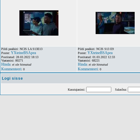
Pildi pealkiri: NCIS LA S13E13
Pildi pealkiri: NCIS S13 E9
YXteineBSApea
YXteineBSApea
Poster:
Poster:
Postitatud: 28.03.2022 18:13
Postitatud: 01.03.2022 12:33
Vaatamisi: 80271
Vaatamisi: 68221
Hinda
Hinda
:
ei ole hinnatud
:
ei ole hinnatud
Kommenteeri
Kommenteeri
: 0
: 0
Logi sisse
Kasutajanimi:
Salasõna: