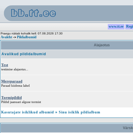
www.tt.ee
Regi
Praegu näitab kohalik kell: 07.08.2026 17:30
Avaleht
Pildialbumid
->
Alajaotus
Avalikud pildidalbumid
Test
testimise alajaotus...
Mereparaad
Paraad küdema lahel
Tormipildid
Pildid jaanuari alguse tormist
Kasutajate isiklikud albumid
»
Sinu isiklik pildialbum
Värsk