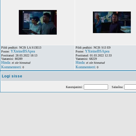
Pildi pealkiri: NCIS LA S13E13
Pildi pealkiri: NCIS S13 E9
YXteineBSApea
YXteineBSApea
Poster:
Poster:
Postitatud: 28.03.2022 18:13
Postitatud: 01.03.2022 12:33
Vaatamisi: 80289
Vaatamisi: 68229
Hinda
Hinda
:
ei ole hinnatud
:
ei ole hinnatud
Kommenteeri
Kommenteeri
: 0
: 0
Logi sisse
Kasutajanimi:
Salasõna: