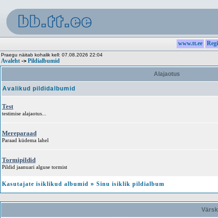
www.tt.ee
Regi
Praegu näitab kohalik kell: 07.08.2026 22:04
Avaleht
Pildialbumid
->
Alajaotus
Avalikud pildidalbumid
Test
testimise alajaotus...
Mereparaad
Paraad küdema lahel
Tormipildid
Pildid jaanuari alguse tormist
Kasutajate isiklikud albumid
»
Sinu isiklik pildialbum
Värsk