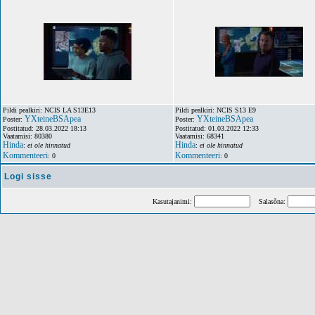
Pildi pealkiri: NCIS LA S13E13
Pildi pealkiri: NCIS S13 E9
YXteineBSApea
YXteineBSApea
Poster:
Poster:
Postitatud: 28.03.2022 18:13
Postitatud: 01.03.2022 12:33
Vaatamisi: 80380
Vaatamisi: 68341
Hinda
Hinda
:
ei ole hinnatud
:
ei ole hinnatud
Kommenteeri
Kommenteeri
: 0
: 0
Logi sisse
Kasutajanimi:
Salasõna: