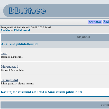
www.tt.ee
Regi
Praegu näitab kohalik kell: 08.08.2026 14:02
Avaleht
Pildialbumid
->
Alajaotus
Avalikud pildidalbumid
Test
testimise alajaotus...
Mereparaad
Paraad küdema lahel
Tormipildid
Pildid jaanuari alguse tormist
Kasutajate isiklikud albumid
»
Sinu isiklik pildialbum
Värsk