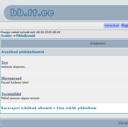
www.tt.ee
Regi
Praegu näitab kohalik kell: 08.08.2026 08:49
Avaleht
Pildialbumid
->
Alajaotus
Avalikud pildidalbumid
Test
testimise alajaotus...
Mereparaad
Paraad küdema lahel
Tormipildid
Pildid jaanuari alguse tormist
Kasutajate isiklikud albumid
»
Sinu isiklik pildialbum
Värsk