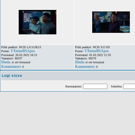
Pildi pealkiri: NCIS LA S13E13
Pildi pealkiri: NCIS S13 E9
YXteineBSApea
YXteineBSApea
Poster:
Poster:
Postitatud: 28.03.2022 18:13
Postitatud: 01.03.2022 12:33
Vaatamisi: 80337
Vaatamisi: 68276
Hinda
Hinda
:
ei ole hinnatud
:
ei ole hinnatud
Kommenteeri
Kommenteeri
: 0
: 0
Logi sisse
Kasutajanimi:
Salasõna: