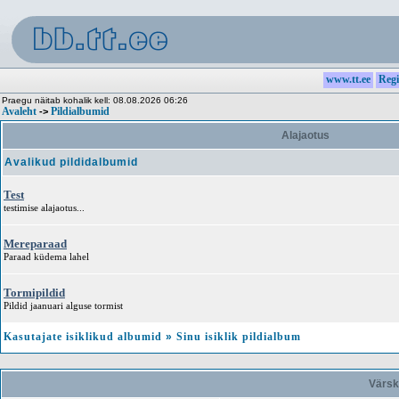
www.tt.ee
Regi
Praegu näitab kohalik kell: 08.08.2026 06:26
Avaleht
Pildialbumid
->
Alajaotus
Avalikud pildidalbumid
Test
testimise alajaotus...
Mereparaad
Paraad küdema lahel
Tormipildid
Pildid jaanuari alguse tormist
Kasutajate isiklikud albumid
»
Sinu isiklik pildialbum
Värsk