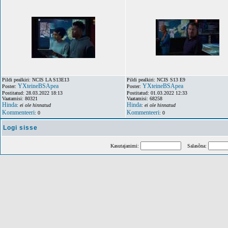
Pildi pealkiri: NCIS LA S13E13
Pildi pealkiri: NCIS S13 E9
YXteineBSApea
YXteineBSApea
Poster:
Poster:
Postitatud: 28.03.2022 18:13
Postitatud: 01.03.2022 12:33
Vaatamisi: 80321
Vaatamisi: 68258
Hinda
Hinda
:
ei ole hinnatud
:
ei ole hinnatud
Kommenteeri
Kommenteeri
: 0
: 0
Logi sisse
Kasutajanimi:
Salasõna: