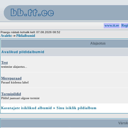
www.tt.ee
Regi
Praegu näitab kohalik kell: 07.08.2026 08:52
Avaleht
Pildialbumid
->
Alajaotus
Avalikud pildidalbumid
Test
testimise alajaotus...
Mereparaad
Paraad küdema lahel
Tormipildid
Pildid jaanuari alguse tormist
Kasutajate isiklikud albumid
»
Sinu isiklik pildialbum
Värsk