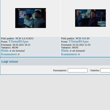
Pildi pealkiri: NCIS LA S13E13
Pildi pealkiri: NCIS S13 E9
YXteineBSApea
YXteineBSApea
Poster:
Poster:
Postitatud: 28.03.2022 18:13
Postitatud: 01.03.2022 12:33
Vaatamisi: 80246
Vaatamisi: 68195
Hinda
Hinda
:
ei ole hinnatud
:
ei ole hinnatud
Kommenteeri
Kommenteeri
: 0
: 0
Logi sisse
Kasutajanimi:
Salasõna: