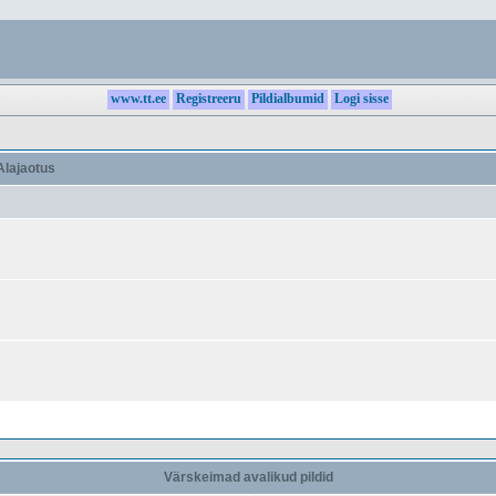
www.tt.ee
Registreeru
Pildialbumid
Logi sisse
lajaotus
Värskeimad avalikud pildid