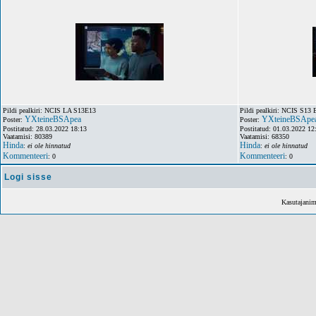
Pildi pealkiri: NCIS LA S13E13
Pildi pealkiri: NCIS S13 
YXteineBSApea
YXteineBSApe
Poster:
Poster:
Postitatud: 28.03.2022 18:13
Postitatud: 01.03.2022 12
Vaatamisi: 80389
Vaatamisi: 68350
Hinda
Hinda
:
ei ole hinnatud
:
ei ole hinnatud
Kommenteeri
Kommenteeri
: 0
: 0
Logi sisse
Kasutajani