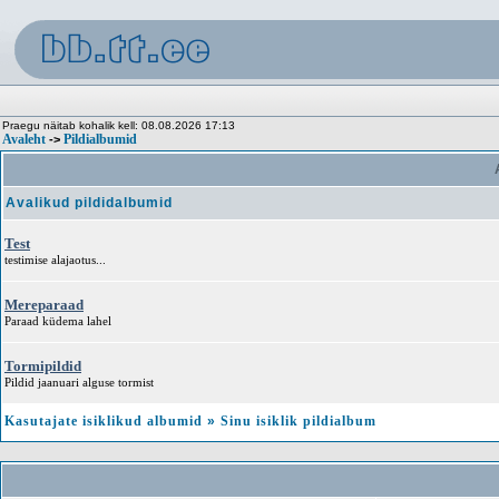
Praegu näitab kohalik kell: 08.08.2026 17:13
Avaleht
Pildialbumid
->
A
Avalikud pildidalbumid
Test
testimise alajaotus...
Mereparaad
Paraad küdema lahel
Tormipildid
Pildid jaanuari alguse tormist
Kasutajate isiklikud albumid
»
Sinu isiklik pildialbum