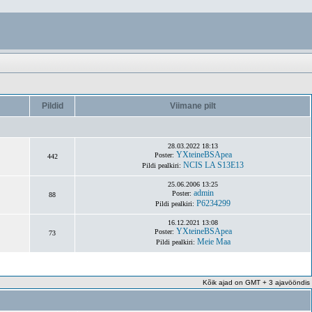
Pildid
Viimane pilt
28.03.2022 18:13
YXteineBSApea
Poster:
442
NCIS LA S13E13
Pildi pealkiri:
25.06.2006 13:25
admin
Poster:
88
P6234299
Pildi pealkiri:
16.12.2021 13:08
YXteineBSApea
Poster:
73
Meie Maa
Pildi pealkiri:
Kõik ajad on GMT + 3 ajavööndis