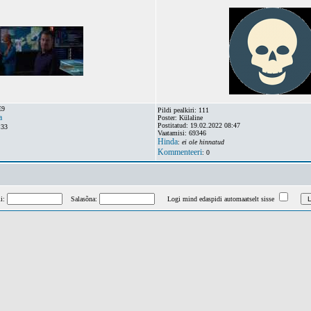
E9
Pildi pealkiri: 111
a
Poster: Külaline
Postitatud: 19.02.2022 08:47
:33
Vaatamisi: 69346
Hinda
:
ei ole hinnatud
Kommenteeri
: 0
mi:
Salasõna:
Logi mind edaspidi automaatselt sisse