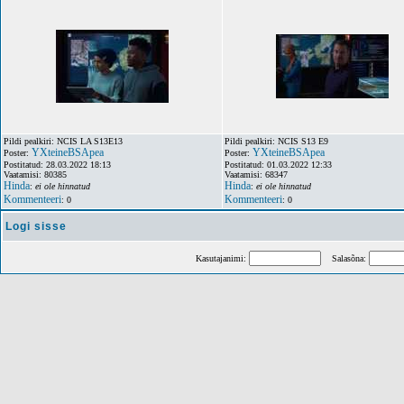
Pildi pealkiri: NCIS LA S13E13
Pildi pealkiri: NCIS S13 E9
YXteineBSApea
YXteineBSApea
Poster:
Poster:
Postitatud: 28.03.2022 18:13
Postitatud: 01.03.2022 12:33
Vaatamisi: 80385
Vaatamisi: 68347
Hinda
Hinda
:
ei ole hinnatud
:
ei ole hinnatud
Kommenteeri
Kommenteeri
: 0
: 0
Logi sisse
Kasutajanimi:
Salasõna: