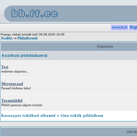
www.tt.ee
Regi
Praegu näitab kohalik kell: 08.08.2026 16:09
Avaleht
Pildialbumid
->
Alajaotus
Avalikud pildidalbumid
Test
testimise alajaotus...
Mereparaad
Paraad küdema lahel
Tormipildid
Pildid jaanuari alguse tormist
Kasutajate isiklikud albumid
»
Sinu isiklik pildialbum
Värsk