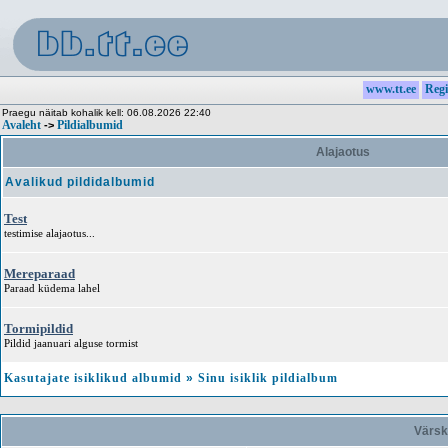
www.tt.ee
Regi
Praegu näitab kohalik kell: 06.08.2026 22:40
Avaleht
Pildialbumid
->
Alajaotus
Avalikud pildidalbumid
Test
testimise alajaotus...
Mereparaad
Paraad küdema lahel
Tormipildid
Pildid jaanuari alguse tormist
Kasutajate isiklikud albumid
»
Sinu isiklik pildialbum
Värsk