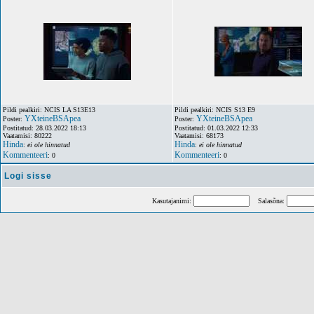
Pildi pealkiri: NCIS LA S13E13
Pildi pealkiri: NCIS S13 E9
YXteineBSApea
YXteineBSApea
Poster:
Poster:
Postitatud: 28.03.2022 18:13
Postitatud: 01.03.2022 12:33
Vaatamisi: 80222
Vaatamisi: 68173
Hinda
Hinda
:
ei ole hinnatud
:
ei ole hinnatud
Kommenteeri
Kommenteeri
: 0
: 0
Logi sisse
Kasutajanimi:
Salasõna: