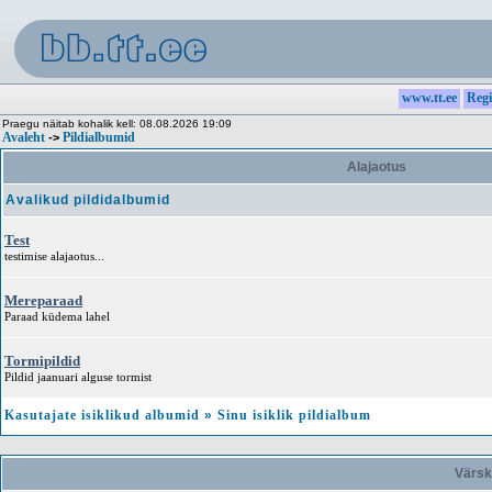
www.tt.ee
Regi
Praegu näitab kohalik kell: 08.08.2026 19:09
Avaleht
Pildialbumid
->
Alajaotus
Avalikud pildidalbumid
Test
testimise alajaotus...
Mereparaad
Paraad küdema lahel
Tormipildid
Pildid jaanuari alguse tormist
Kasutajate isiklikud albumid
»
Sinu isiklik pildialbum
Värsk