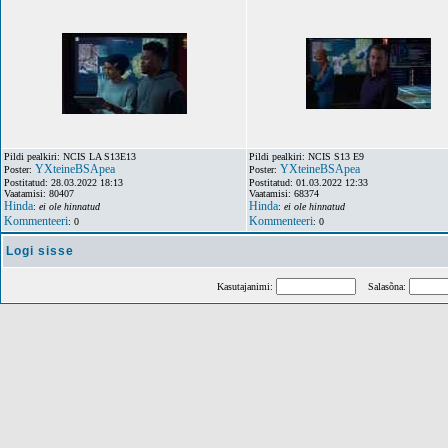
Pildi pealkiri: NCIS LA S13E13
Pildi pealkiri: NCIS S13 E9
YXteineBSApea
YXteineBSApea
Poster:
Poster:
Postitatud: 28.03.2022 18:13
Postitatud: 01.03.2022 12:33
Vaatamisi: 80407
Vaatamisi: 68374
Hinda
Hinda
:
ei ole hinnatud
:
ei ole hinnatud
Kommenteeri
Kommenteeri
: 0
: 0
Logi sisse
Kasutajanimi:
Salasõna: