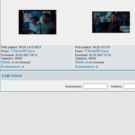
Pildi pealkiri: NCIS LA S13E13
Pildi pealkiri: NCIS S13 E9
YXteineBSApea
YXteineBSApea
Poster:
Poster:
Postitatud: 28.03.2022 18:13
Postitatud: 01.03.2022 12:33
Vaatamisi: 80595
Vaatamisi: 68542
Hinda
Hinda
:
ei ole hinnatud
:
ei ole hinnatud
Kommenteeri
Kommenteeri
: 0
: 0
Logi sisse
Kasutajanimi:
Salasõna: