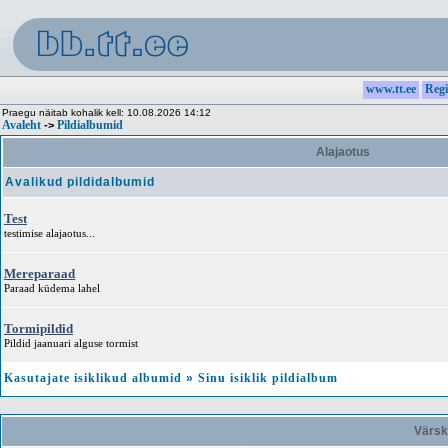
www.tt.ee
Regi
Praegu näitab kohalik kell: 10.08.2026 14:12
Avaleht
Pildialbumid
->
Alajaotus
Avalikud pildidalbumid
Test
testimise alajaotus...
Mereparaad
Paraad küdema lahel
Tormipildid
Pildid jaanuari alguse tormist
Kasutajate isiklikud albumid
»
Sinu isiklik pildialbum
Värsk