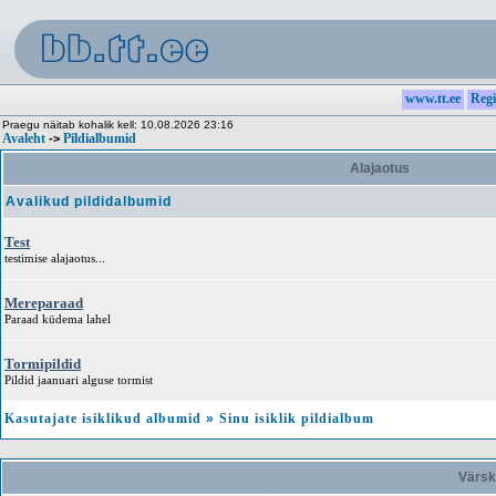
www.tt.ee
Regi
Praegu näitab kohalik kell: 10.08.2026 23:16
Avaleht
Pildialbumid
->
Alajaotus
Avalikud pildidalbumid
Test
testimise alajaotus...
Mereparaad
Paraad küdema lahel
Tormipildid
Pildid jaanuari alguse tormist
Kasutajate isiklikud albumid
»
Sinu isiklik pildialbum
Värsk