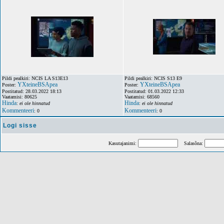
Pildi pealkiri: NCIS LA S13E13
Pildi pealkiri: NCIS S13 E9
YXteineBSApea
YXteineBSApea
Poster:
Poster:
Postitatud: 28.03.2022 18:13
Postitatud: 01.03.2022 12:33
Vaatamisi: 80625
Vaatamisi: 68560
Hinda
Hinda
:
ei ole hinnatud
:
ei ole hinnatud
Kommenteeri
Kommenteeri
: 0
: 0
Logi sisse
Kasutajanimi:
Salasõna: