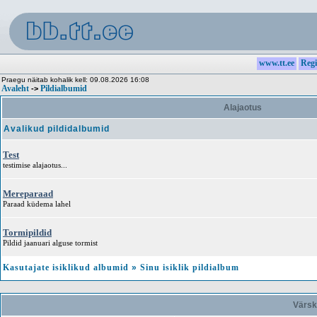
www.tt.ee
Regi
Praegu näitab kohalik kell: 09.08.2026 16:08
Avaleht
Pildialbumid
->
Alajaotus
Avalikud pildidalbumid
Test
testimise alajaotus...
Mereparaad
Paraad küdema lahel
Tormipildid
Pildid jaanuari alguse tormist
Kasutajate isiklikud albumid
»
Sinu isiklik pildialbum
Värsk