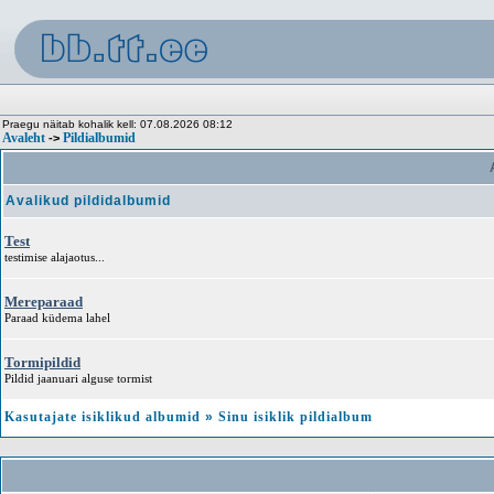
Praegu näitab kohalik kell: 07.08.2026 08:12
Avaleht
Pildialbumid
->
A
Avalikud pildidalbumid
Test
testimise alajaotus...
Mereparaad
Paraad küdema lahel
Tormipildid
Pildid jaanuari alguse tormist
Kasutajate isiklikud albumid
»
Sinu isiklik pildialbum