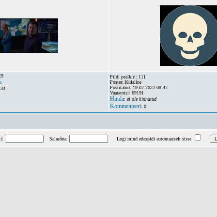
E9
Pildi pealkiri: 111
a
Poster: Külaline
Postitatud: 19.02.2022 08:47
:33
Vaatamisi: 69191
Hinda
:
ei ole hinnatud
Kommenteeri
: 0
mi:
Salasõna:
Logi mind edaspidi automaatselt sisse