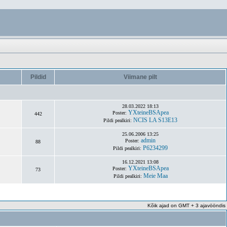
Pildid
Viimane pilt
28.03.2022 18:13
YXteineBSApea
Poster:
442
NCIS LA S13E13
Pildi pealkiri:
25.06.2006 13:25
admin
Poster:
88
P6234299
Pildi pealkiri:
16.12.2021 13:08
YXteineBSApea
Poster:
73
Meie Maa
Pildi pealkiri:
Kõik ajad on GMT + 3 ajavööndis