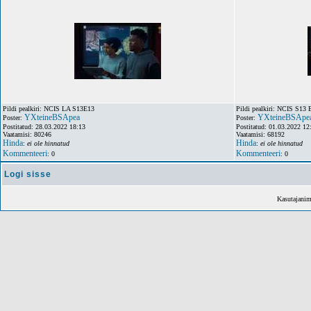
Pildi pealkiri: NCIS LA S13E13
Pildi pealkiri: NCIS S13 
YXteineBSApea
YXteineBSApe
Poster:
Poster:
Postitatud: 28.03.2022 18:13
Postitatud: 01.03.2022 12
Vaatamisi: 80246
Vaatamisi: 68192
Hinda
Hinda
:
ei ole hinnatud
:
ei ole hinnatud
Kommenteeri
Kommenteeri
: 0
: 0
Logi sisse
Kasutajani