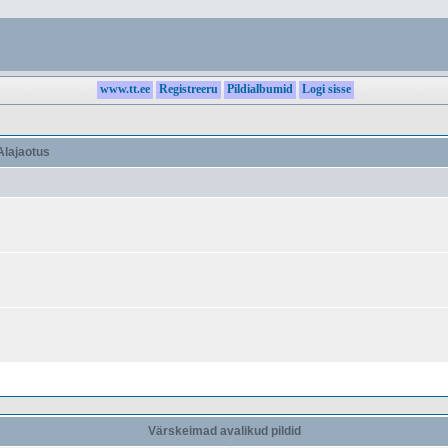
www.tt.ee
Registreeru
Pildialbumid
Logi sisse
lajaotus
Värskeimad avalikud pildid