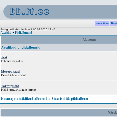
www.tt.ee
Regi
Praegu näitab kohalik kell: 06.08.2026 13:46
Avaleht
Pildialbumid
->
Alajaotus
Avalikud pildidalbumid
Test
testimise alajaotus...
Mereparaad
Paraad küdema lahel
Tormipildid
Pildid jaanuari alguse tormist
Kasutajate isiklikud albumid
»
Sinu isiklik pildialbum
Värsk