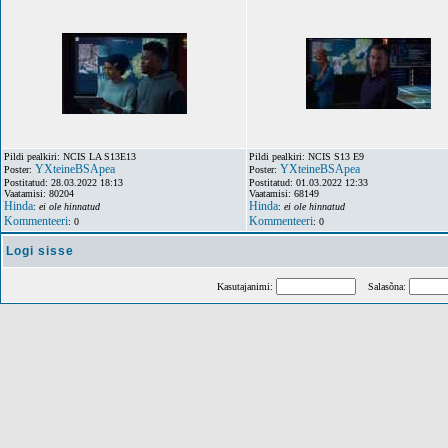
Pildi pealkiri: NCIS LA S13E13
Pildi pealkiri: NCIS S13 E9
YXteineBSApea
YXteineBSApea
Poster:
Poster:
Postitatud: 28.03.2022 18:13
Postitatud: 01.03.2022 12:33
Vaatamisi: 80204
Vaatamisi: 68149
Hinda
Hinda
:
ei ole hinnatud
:
ei ole hinnatud
Kommenteeri
Kommenteeri
: 0
: 0
Logi sisse
Kasutajanimi:
Salasõna: