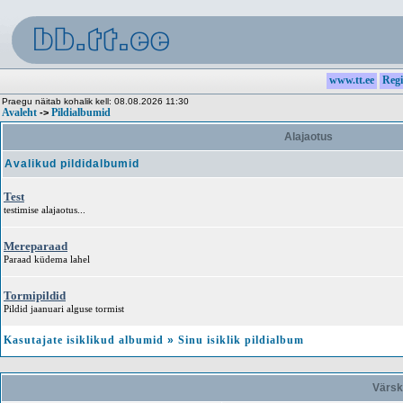
www.tt.ee
Regi
Praegu näitab kohalik kell: 08.08.2026 11:30
Avaleht
Pildialbumid
->
Alajaotus
Avalikud pildidalbumid
Test
testimise alajaotus...
Mereparaad
Paraad küdema lahel
Tormipildid
Pildid jaanuari alguse tormist
Kasutajate isiklikud albumid
»
Sinu isiklik pildialbum
Värsk