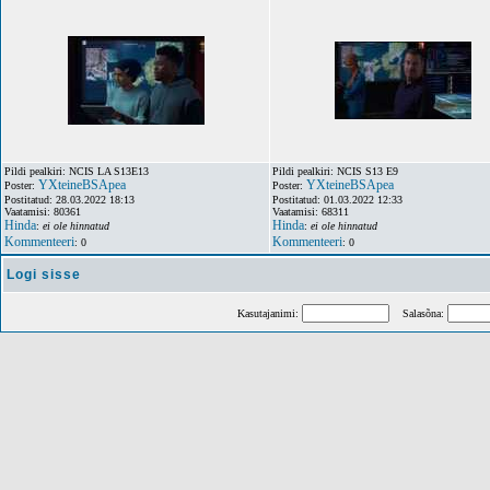
Pildi pealkiri: NCIS LA S13E13
Pildi pealkiri: NCIS S13 E9
YXteineBSApea
YXteineBSApea
Poster:
Poster:
Postitatud: 28.03.2022 18:13
Postitatud: 01.03.2022 12:33
Vaatamisi: 80361
Vaatamisi: 68311
Hinda
Hinda
:
ei ole hinnatud
:
ei ole hinnatud
Kommenteeri
Kommenteeri
: 0
: 0
Logi sisse
Kasutajanimi:
Salasõna: