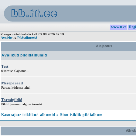
www.tt.ee
Regi
Praegu näitab kohalik kell: 09.08.2026 07:59
Avaleht
Pildialbumid
->
Alajaotus
Avalikud pildidalbumid
Test
testimise alajaotus...
Mereparaad
Paraad küdema lahel
Tormipildid
Pildid jaanuari alguse tormist
Kasutajate isiklikud albumid
»
Sinu isiklik pildialbum
Värsk