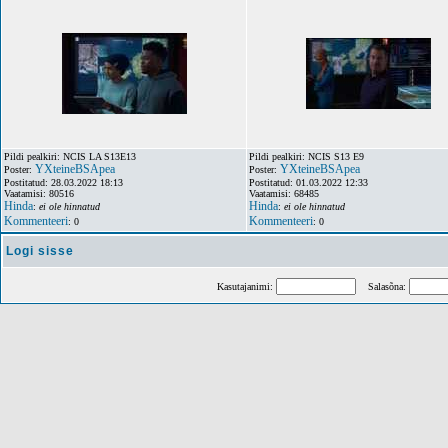
Pildi pealkiri: NCIS LA S13E13
Pildi pealkiri: NCIS S13 E9
YXteineBSApea
YXteineBSApea
Poster:
Poster:
Postitatud: 28.03.2022 18:13
Postitatud: 01.03.2022 12:33
Vaatamisi: 80516
Vaatamisi: 68485
Hinda
Hinda
:
ei ole hinnatud
:
ei ole hinnatud
Kommenteeri
Kommenteeri
: 0
: 0
Logi sisse
Kasutajanimi:
Salasõna: