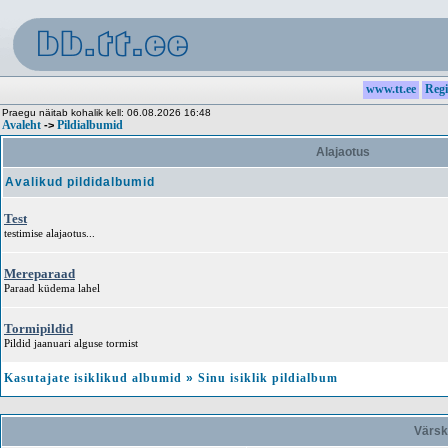
www.tt.ee
Regi
Praegu näitab kohalik kell: 06.08.2026 16:48
Avaleht
Pildialbumid
->
Alajaotus
Avalikud pildidalbumid
Test
testimise alajaotus...
Mereparaad
Paraad küdema lahel
Tormipildid
Pildid jaanuari alguse tormist
Kasutajate isiklikud albumid
»
Sinu isiklik pildialbum
Värsk