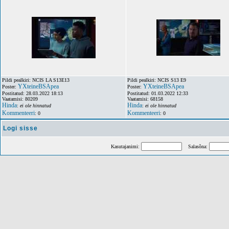
Pildi pealkiri: NCIS LA S13E13
Pildi pealkiri: NCIS S13 E9
YXteineBSApea
YXteineBSApea
Poster:
Poster:
Postitatud: 28.03.2022 18:13
Postitatud: 01.03.2022 12:33
Vaatamisi: 80209
Vaatamisi: 68158
Hinda
Hinda
:
ei ole hinnatud
:
ei ole hinnatud
Kommenteeri
Kommenteeri
: 0
: 0
Logi sisse
Kasutajanimi:
Salasõna: