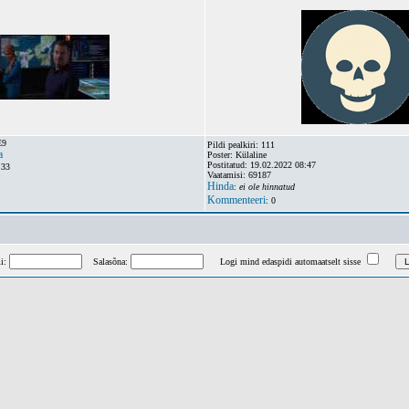
E9
Pildi pealkiri: 111
a
Poster: Külaline
Postitatud: 19.02.2022 08:47
:33
Vaatamisi: 69187
Hinda
:
ei ole hinnatud
Kommenteeri
: 0
mi:
Salasõna:
Logi mind edaspidi automaatselt sisse