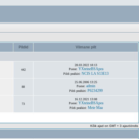
Pildid
Viimane pilt
28.03.2022 18:13
YXteineBSApea
Poster:
442
NCIS LA S13E13
Pildi pealkiri:
25.06.2006 13:25
admin
Poster:
88
P6234299
Pildi pealkiri:
16.12.2021 13:08
YXteineBSApea
Poster:
73
Meie Maa
Pildi pealkiri:
Kõik ajad on GMT + 3 ajavööndis