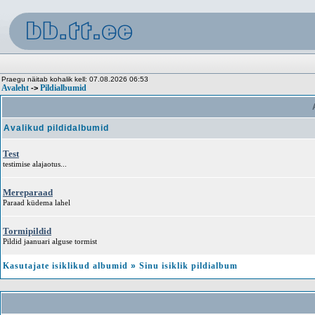
Praegu näitab kohalik kell: 07.08.2026 06:53
Avaleht
Pildialbumid
->
A
Avalikud pildidalbumid
Test
testimise alajaotus...
Mereparaad
Paraad küdema lahel
Tormipildid
Pildid jaanuari alguse tormist
Kasutajate isiklikud albumid
»
Sinu isiklik pildialbum