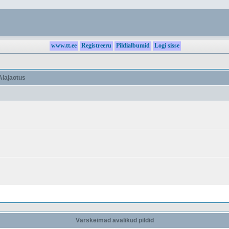
www.tt.ee
Registreeru
Pildialbumid
Logi sisse
lajaotus
Värskeimad avalikud pildid