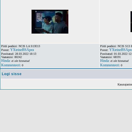
Pildi pealkiri: NCIS LA S13E13
Pildi pealkiri: NCIS S13 
YXteineBSApea
YXteineBSApe
Poster:
Poster:
Postitatud: 28.03.2022 18:13
Postitatud: 01.03.2022 12
Vaatamisi: 80242
Vaatamisi: 68191
Hinda
Hinda
:
ei ole hinnatud
:
ei ole hinnatud
Kommenteeri
Kommenteeri
: 0
: 0
Logi sisse
Kasutajani