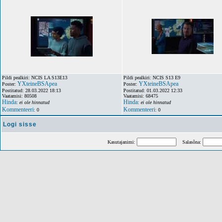
Pildi pealkiri: NCIS LA S13E13
Pildi pealkiri: NCIS S13 E9
YXteineBSApea
YXteineBSApea
Poster:
Poster:
Postitatud: 28.03.2022 18:13
Postitatud: 01.03.2022 12:33
Vaatamisi: 80508
Vaatamisi: 68475
Hinda
Hinda
:
ei ole hinnatud
:
ei ole hinnatud
Kommenteeri
Kommenteeri
: 0
: 0
Logi sisse
Kasutajanimi:
Salasõna: