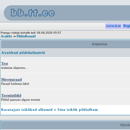
www.tt.ee
Regi
Praegu näitab kohalik kell: 09.08.2026 05:57
Avaleht
Pildialbumid
->
Alajaotus
Avalikud pildidalbumid
Test
testimise alajaotus...
Mereparaad
Paraad küdema lahel
Tormipildid
Pildid jaanuari alguse tormist
Kasutajate isiklikud albumid
»
Sinu isiklik pildialbum
Värsk