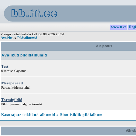
www.tt.ee
Regi
Praegu näitab kohalik kell: 06.08.2026 23:34
Avaleht
Pildialbumid
->
Alajaotus
Avalikud pildidalbumid
Test
testimise alajaotus...
Mereparaad
Paraad küdema lahel
Tormipildid
Pildid jaanuari alguse tormist
Kasutajate isiklikud albumid
»
Sinu isiklik pildialbum
Värsk