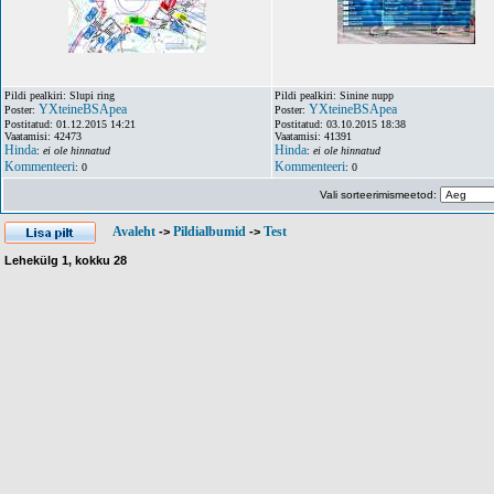
Pildi pealkiri: Slupi ring
Pildi pealkiri: Sinine nupp
YXteineBSApea
YXteineBSApea
Poster:
Poster:
Postitatud: 01.12.2015 14:21
Postitatud: 03.10.2015 18:38
Vaatamisi: 42473
Vaatamisi: 41391
Hinda
Hinda
:
ei ole hinnatud
:
ei ole hinnatud
Kommenteeri
Kommenteeri
: 0
: 0
Vali sorteerimismeetod:
Avaleht
Pildialbumid
Test
->
->
Lehekülg
1
, kokku
28