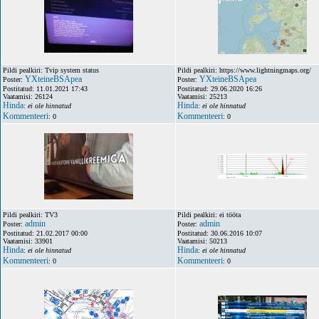
Pildi pealkiri: Tvip system status
Pildi pealkiri: https://www.lightningmaps.org/
YXteineBSApea
YXteineBSApea
Poster:
Poster:
Postitatud: 11.01.2021 17:43
Postitatud: 29.06.2020 16:26
Vaatamisi: 26124
Vaatamisi: 25213
Hinda
Hinda
:
ei ole hinnatud
:
ei ole hinnatud
Kommenteeri
Kommenteeri
: 0
: 0
Pildi pealkiri: TV3
Pildi pealkiri: ei tööta
admin
admin
Poster:
Poster:
Postitatud: 21.02.2017 00:00
Postitatud: 30.06.2016 10:07
Vaatamisi: 33901
Vaatamisi: 50213
Hinda
Hinda
:
ei ole hinnatud
:
ei ole hinnatud
Kommenteeri
Kommenteeri
: 0
: 0