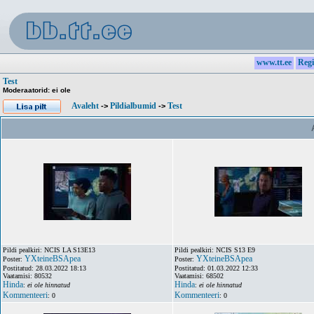
www.tt.ee
Regi
Test
Moderaatorid: ei ole
Avaleht
Pildialbumid
Test
->
->
Pildi pealkiri: NCIS LA S13E13
Pildi pealkiri: NCIS S13 E9
YXteineBSApea
YXteineBSApea
Poster:
Poster:
Postitatud: 28.03.2022 18:13
Postitatud: 01.03.2022 12:33
Vaatamisi: 80532
Vaatamisi: 68502
Hinda
Hinda
:
ei ole hinnatud
:
ei ole hinnatud
Kommenteeri
Kommenteeri
: 0
: 0