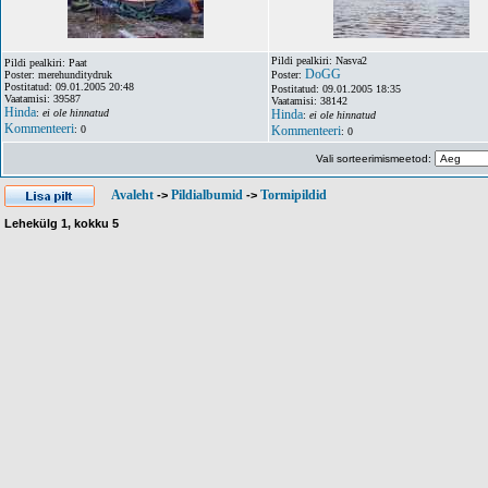
Pildi pealkiri: Nasva2
Pildi pealkiri: Paat
DoGG
Poster: merehunditydruk
Poster:
Postitatud: 09.01.2005 20:48
Postitatud: 09.01.2005 18:35
Vaatamisi: 39587
Vaatamisi: 38142
Hinda
:
ei ole hinnatud
Hinda
:
ei ole hinnatud
Kommenteeri
: 0
Kommenteeri
: 0
Vali sorteerimismeetod:
Avaleht
Pildialbumid
Tormipildid
->
->
Lehekülg
1
, kokku
5