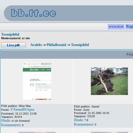
www.tt.ee
Regi
Tormipildid
Moderaatorid: ei ole
Avaleht
Pildialbumid
Tormipildid
->
->
Alaj
Pildi pealkiri: Meie Maa
Pildi pealkiri: Juured
YXteineBSApea
Poster:
Poster: Zorre
Postitatud: 21.05.2005 16:45
Postitatud: 16.12.2021 13:08
Vaatamisi: 53128
Vaatamisi: 81414
Hinda
Hinda
: 7.8
:
ei ole hinnatud
Kommenteeri
Kommenteeri
: 0
: 0