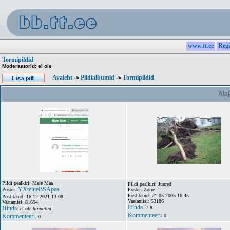
www.tt.ee
Regi
Tormipildid
Moderaatorid: ei ole
Avaleht
Pildialbumid
Tormipildid
->
->
Alaj
Pildi pealkiri: Meie Maa
Pildi pealkiri: Juured
YXteineBSApea
Poster:
Poster: Zorre
Postitatud: 21.05.2005 16:45
Postitatud: 16.12.2021 13:08
Vaatamisi: 53186
Vaatamisi: 81694
Hinda
Hinda
: 7.8
:
ei ole hinnatud
Kommenteeri
Kommenteeri
: 0
: 0