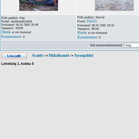
Pildi pealkiri: Nasva2
Pildi pealkiri: Paat
DoGG
Poster: merehunditydruk
Poster:
Postitatud: 09.01.2005 20:48
Postitatud: 09.01.2005 18:35
Vaatamisi: 39599
Vaatamisi: 38146
Hinda
:
ei ole hinnatud
Hinda
:
ei ole hinnatud
Kommenteeri
: 0
Kommenteeri
: 0
Vali sorteerimismeetod:
Avaleht
Pildialbumid
Tormipildid
->
->
Lehekülg
1
, kokku
5