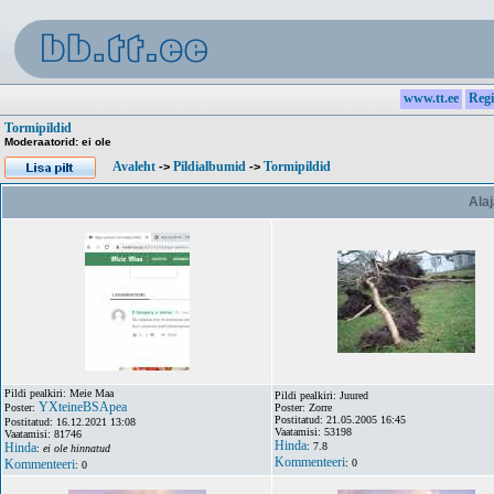
www.tt.ee
Regi
Tormipildid
Moderaatorid: ei ole
Avaleht
Pildialbumid
Tormipildid
->
->
Alaj
Pildi pealkiri: Meie Maa
Pildi pealkiri: Juured
YXteineBSApea
Poster:
Poster: Zorre
Postitatud: 21.05.2005 16:45
Postitatud: 16.12.2021 13:08
Vaatamisi: 53198
Vaatamisi: 81746
Hinda
Hinda
: 7.8
:
ei ole hinnatud
Kommenteeri
Kommenteeri
: 0
: 0