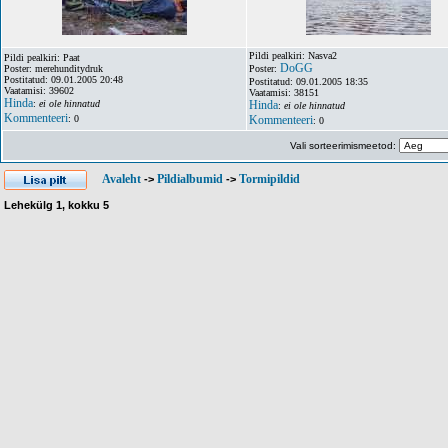
Pildi pealkiri: Nasva2
Pildi pealkiri: Paat
DoGG
Poster: merehunditydruk
Poster:
Postitatud: 09.01.2005 20:48
Postitatud: 09.01.2005 18:35
Vaatamisi: 39602
Vaatamisi: 38151
Hinda
:
ei ole hinnatud
Hinda
:
ei ole hinnatud
Kommenteeri
: 0
Kommenteeri
: 0
Vali sorteerimismeetod:
Avaleht
Pildialbumid
Tormipildid
->
->
Lehekülg
1
, kokku
5