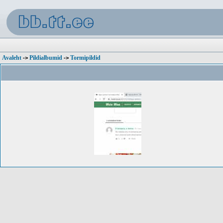
Avaleht
Pildialbumid
Tormipildid
->
->