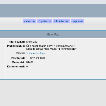
www.tt.ee
Registreeru
Pildialbumid
Logi sisse
Meie Maa
Pildi pealkiri:
Meie Maa
Pildi kirjeldus:
Üks poliitik teatas kord: "Ei kommentAAri!"
Nüüd ta töötab Meie Maas: "1 kommentEEri"
Poster:
YXteineBSApea
Postitatud:
16.12.2021 13:08
Vaatamisi:
81439
Kommenteeri:
0