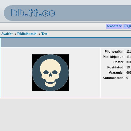
www.tt.ee
Regi
Avaleht
Pildialbumid
Test
->
->
Pildi pealkiri:
111
Pildi kirjeldus:
111
Poster:
Kül
Postitatud:
19.
Vaatamisi:
69
Kommenteeri:
0