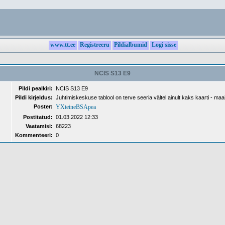
www.tt.ee
Registreeru
Pildialbumid
Logi sisse
NCIS S13 E9
Pildi pealkiri:
NCIS S13 E9
Pildi kirjeldus:
Juhtimiskeskuse tablool on terve seeria vältel ainult kaks kaarti - maai
Poster:
YXteineBSApea
Postitatud:
01.03.2022 12:33
Vaatamisi:
68223
Kommenteeri:
0