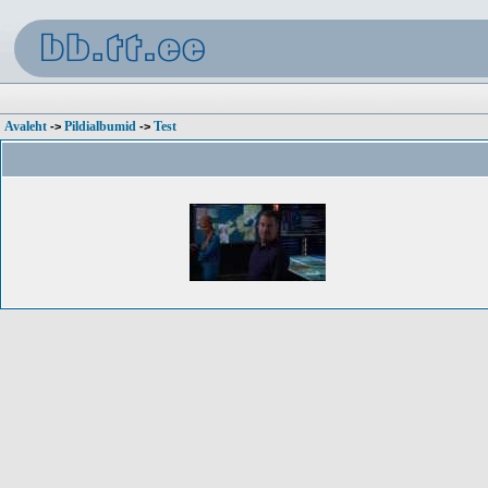
Avaleht
Pildialbumid
Test
->
->