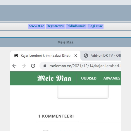
www.tt.ee
Registreeru
Pildialbumid
Logi sisse
Meie Maa