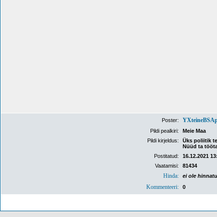
YXteineBSA
Poster:
Pildi pealkiri:
Meie Maa
Pildi kirjeldus:
Üks poliitik 
Nüüd ta tööt
Postitatud:
16.12.2021 13
Vaatamisi:
81434
Hinda:
ei ole hinnat
Kommenteeri:
0