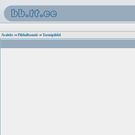
Avaleht
Pildialbumid
Tormipildid
->
->