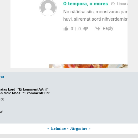
pea
teatas kord: "Ei kommentAAri!"
ab Meie Maas: "1 kommentEEri"
:08
ud
«
Eelmine
-
Järgmine
»