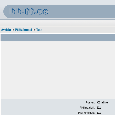
Avaleht
Pildialbumid
Test
->
->
Poster:
Külaline
Pildi pealkiri:
111
Pildi kirjeldus:
111