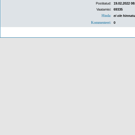
Postitatud:
19.02.2022 08
Vaatamisi:
69335
Hinda:
ei ole hinnat
Kommenteeri:
0