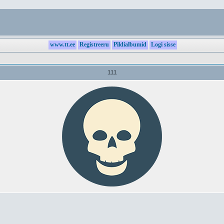
www.tt.ee
Registreeru
Pildialbumid
Logi sisse
111