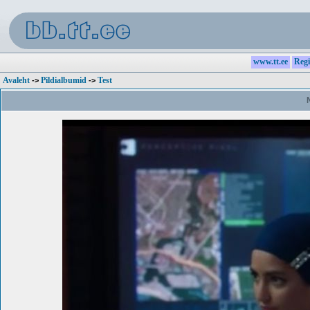
www.tt.ee
Regi
Avaleht
Pildialbumid
Test
->
->