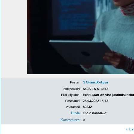
YXteineBSApea
Poster:
Pildi pealkiri:
NCIS LA S13E13
Pildi kirjeldus:
Eesti kaart on vist juhtimiskesku
Postitatud:
28.03.2022 18:13
Vaatamisi:
80232
Hinda:
ei ole hinnatud
Kommenteeri:
0
«
Ee