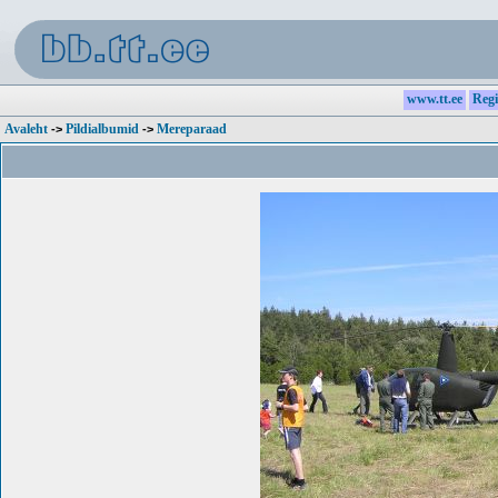
www.tt.ee
Regi
Avaleht
Pildialbumid
Mereparaad
->
->