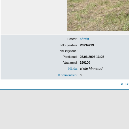
admin
Poster:
Pildi pealkiri:
P6234299
Pildi kirjeldus:
Postitatud:
25.06.2006 13:25
Vaatamisi:
190100
Hinda:
ei ole hinnatud
Kommenteeri:
0
«
Ee