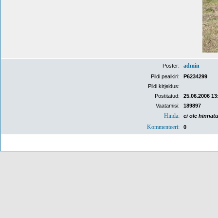
admin
Poster:
Pildi pealkiri:
P6234299
Pildi kirjeldus:
Postitatud:
25.06.2006 13
Vaatamisi:
189897
Hinda:
ei ole hinnat
Kommenteeri:
0