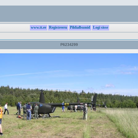
www.tt.ee
Registreeru
Pildialbumid
Logi sisse
P6234299