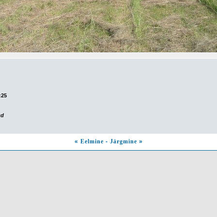
:25
ud
«
Eelmine
-
Järgmine
»