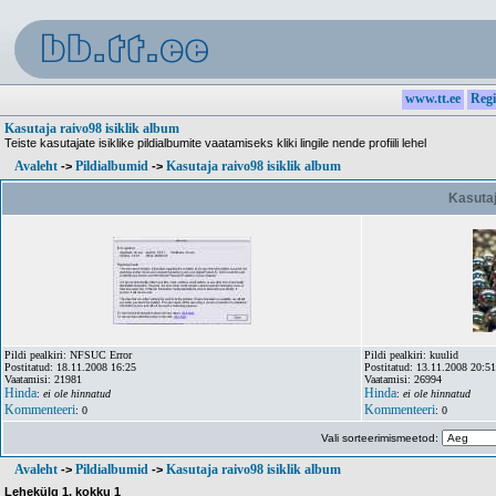
www.tt.ee
Regi
Kasutaja raivo98 isiklik album
Teiste kasutajate isiklike pildialbumite vaatamiseks kliki lingile nende profiili lehel
Avaleht
Pildialbumid
Kasutaja raivo98 isiklik album
->
->
Kasutaj
Pildi pealkiri: NFSUC Error
Pildi pealkiri: kuulid
Postitatud: 18.11.2008 16:25
Postitatud: 13.11.2008 20:51
Vaatamisi: 21981
Vaatamisi: 26994
Hinda
Hinda
:
ei ole hinnatud
:
ei ole hinnatud
Kommenteeri
Kommenteeri
: 0
: 0
Vali sorteerimismeetod:
Avaleht
Pildialbumid
Kasutaja raivo98 isiklik album
->
->
Lehekülg
1
, kokku
1