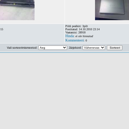
Pildi pealkiri: 3pilt
:15
Postitatud: 14.10.2010 23:14
Vaatamisi: 28918
Hinda
:
ei ole hinnatud
Kommenteeri
: 0
Vali sorteerimismeetod:
Järjekord: