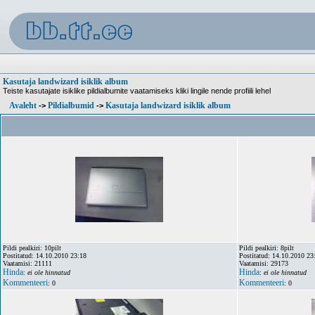
Kasutaja landwizard isiklik album
Teiste kasutajate isiklike pildialbumite vaatamiseks kliki lingile nende profiili lehel
Avaleht
Pildialbumid
Kasutaja landwizard isiklik album
->
->
Pildi pealkiri: 10pilt
Pildi pealkiri: 8pilt
Postitatud: 14.10.2010 23:18
Postitatud: 14.10.2010 23
Vaatamisi: 21111
Vaatamisi: 29173
Hinda
Hinda
:
ei ole hinnatud
:
ei ole hinnatud
Kommenteeri
Kommenteeri
: 0
: 0