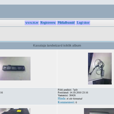
www.tt.ee
Registreeru
Pildialbumid
Logi sisse
Kasutaja landwizard isiklik album
Pildi pealkiri: 7pilt
:16
Postitatud: 14.10.2010 23:16
Vaatamisi: 30426
Hinda
:
ei ole hinnatud
Kommenteeri
: 0