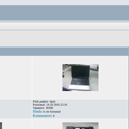
Pildi pealkiri: 6pilt
Postitatud: 14.10.2010 23:16
Vaatamisi: 30186
Hinda
:
ei ole hinnatud
Kommenteeri
: 0