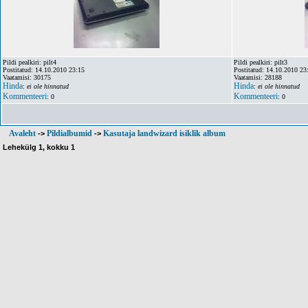
Pildi pealkiri: pilt4
Pildi pealkiri: pilt3
Postitatud: 14.10.2010 23:15
Postitatud: 14.10.2010 23
Vaatamisi: 30175
Vaatamisi: 28188
Hinda
Hinda
:
ei ole hinnatud
:
ei ole hinnatud
Kommenteeri
Kommenteeri
: 0
: 0
Avaleht
Pildialbumid
Kasutaja landwizard isiklik album
->
->
Lehekülg
1
, kokku
1