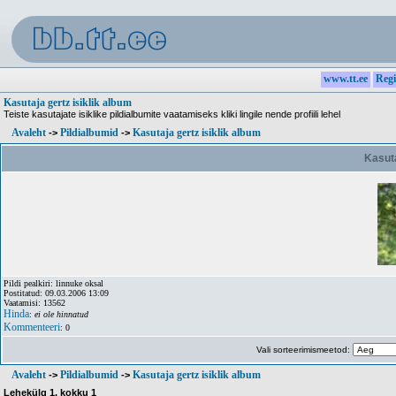
www.tt.ee
Regi
Kasutaja gertz isiklik album
Teiste kasutajate isiklike pildialbumite vaatamiseks kliki lingile nende profiili lehel
Avaleht
Pildialbumid
Kasutaja gertz isiklik album
->
->
Kasuta
Pildi pealkiri: linnuke oksal
Postitatud: 09.03.2006 13:09
Vaatamisi: 13562
Hinda
:
ei ole hinnatud
Kommenteeri
: 0
Vali sorteerimismeetod:
Avaleht
Pildialbumid
Kasutaja gertz isiklik album
->
->
Lehekülg
1
, kokku
1