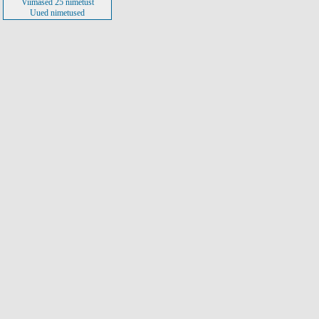
Viimased 25 nimetust
Uued nimetused