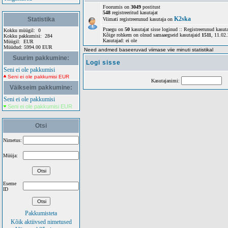
Foorumis on
3049
postitust
548
registreeritud kasutajat
K2ska
Statistika
Viimati registreerunud kasutaja on
Praegu on
50
kasutajat sisse loginud :: Registreerunud kasuta
Kokku müügil:
0
Kõige rohkem on olnud samaaegseid kasutajaid
1511
, 11.02
Kokku pakkumisi:
284
Kasutajad: ei ole
Müügil:
EUR
Müüdud:
5994.00 EUR
Need andmed baseeruvad viimase viie minuti statistikal
Suurim pakkumine:
Logi sisse
Seni ei ole pakkumisi
Seni ei ole pakkumisi EUR
Kasutajanimi:
Sa
Väikseim pakkumine:
Seni ei ole pakkumisi
Seni ei ole pakkumisi EUR
Otsi
Nimetus:
Müüja:
Eseme
ID
Pakkumisteta
Kõik aktiivsed nimetused