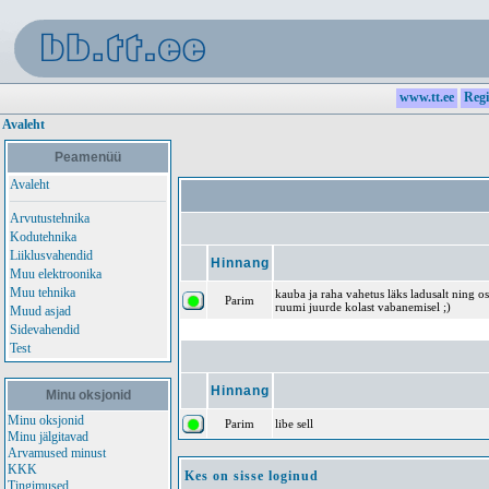
www.tt.ee
Regi
Avaleht
Peamenüü
Avaleht
Arvutustehnika
Kodutehnika
Liiklusvahendid
Hinnang
Muu elektroonika
Muu tehnika
kauba ja raha vahetus läks ladusalt ning o
Parim
ruumi juurde kolast vabanemisel ;)
Muud asjad
Sidevahendid
Test
Hinnang
Minu oksjonid
Minu oksjonid
Parim
libe sell
Minu jälgitavad
Arvamused minust
KKK
Kes on sisse loginud
Tingimused