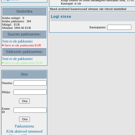
Kõige rohkem on olnud samaaegseid kasutajaid
1511
, 11.02
Kasutajad: ei ole
Need andmed baseeruvad viimase viie minuti statistikal
Statistika
Logi sisse
Kokku müügil:
0
Kokku pakkumisi:
284
Müügil:
EUR
Kasutajanimi:
Sa
Müüdud:
5994.00 EUR
Suurim pakkumine:
Seni ei ole pakkumisi
Seni ei ole pakkumisi EUR
Väikseim pakkumine:
Seni ei ole pakkumisi
Seni ei ole pakkumisi EUR
Otsi
Nimetus:
Müüja:
Eseme
ID
Pakkumisteta
Kõik aktiivsed nimetused