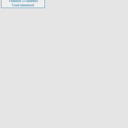
Viimased 25 nimetust
Uued nimetused