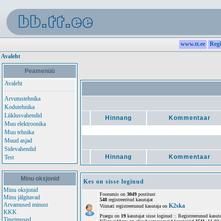
www.tt.ee
Regi
Avaleht
Peamenüü
Avaleht
Arvutustehnika
Kodutehnika
Liiklusvahendid
Hinnang
Kommentaar
Muu elektroonika
Muu tehnika
Muud asjad
Sidevahendid
Hinnang
Kommentaar
Test
Minu oksjonid
Kes on sisse loginud
Minu oksjonid
Foorumis on
3049
postitust
Minu jälgitavad
548
registreeritud kasutajat
Arvamused minust
K2ska
Viimati registreerunud kasutaja on
KKK
Praegu on
19
kasutajat sisse loginud :: Registreerunud kasuta
Tingimused