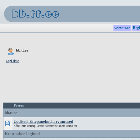
www.tt.ee
Regi
bb.tt.ee
Logi sisse
Foorum
bb.tt.ee
Uudised, Ettepanekud, arvamused
Kõik, mis kellelgi antud foorumite kohta öelda on
Kes on sisse loginud