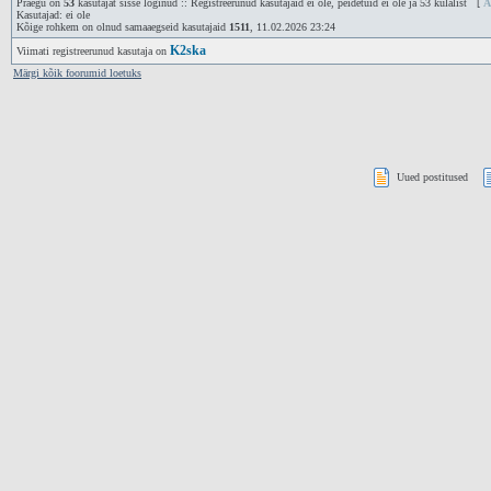
Praegu on
53
kasutajat sisse loginud :: Registreerunud kasutajaid ei ole, peidetuid ei ole ja 53 külalist [
A
Kasutajad: ei ole
Kõige rohkem on olnud samaaegseid kasutajaid
1511
, 11.02.2026 23:24
K2ska
Viimati registreerunud kasutaja on
Märgi kõik foorumid loetuks
Uued postitused