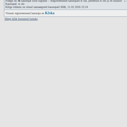
Praegu on
36
kasutajat sisse loginud :: Registreerunud kasutajaid ei ole, peidetuid ei ole ja 36 külalist [
Kasutajad: ei ole
Kõige rohkem on olnud samaaegseid kasutajaid
1511
, 11.02.2026 23:24
K2ska
Viimati registreerunud kasutaja on
Märgi kõik foorumid loetuks