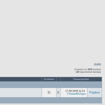
Avaleht
Foorumis on
3049
postitust
548
registreeritud kasutajat
Postitused
Viimane postitus
17.08.2009 11:13
31
6
Prügikast
YXteineBSApea