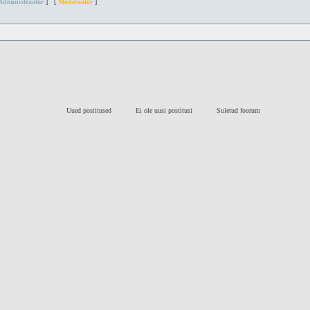
Administraator
] [
Moderaator
]
Uued postitused
Ei ole uusi postitusi
Suletud foorum