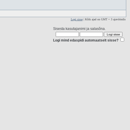
Logi sisse
| Kõik ajad on GMT + 3 ajavööndis
Sisesta kasutajanimi ja salasõna.
Logi mind edaspidi automaatselt sisse?