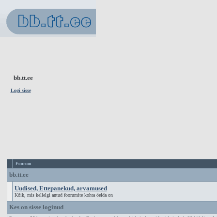
bb.tt.ee
Logi sisse
Foorum
bb.tt.ee
Uudised, Ettepanekud, arvamused
Kõik, mis kellelgi antud foorumite kohta öelda on
Kes on sisse loginud