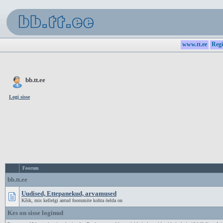
www.tt.ee
Regi
bb.tt.ee
Logi sisse
Foorum
bb.tt.ee
Uudised, Ettepanekud, arvamused
Kõik, mis kellelgi antud foorumite kohta öelda on
Kes on sisse loginud