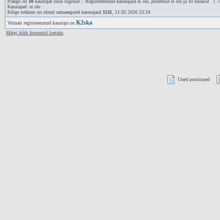
Praegu on
10
kasutajat sisse loginud :: Registreerunud kasutajaid ei ole, peidetuid ei ole ja 10 külalist [
A
Kasutajad: ei ole
Kõige rohkem on olnud samaaegseid kasutajaid
1511
, 11.02.2026 23:24
K2ska
Viimati registreerunud kasutaja on
Märgi kõik foorumid loetuks
Uued postitused