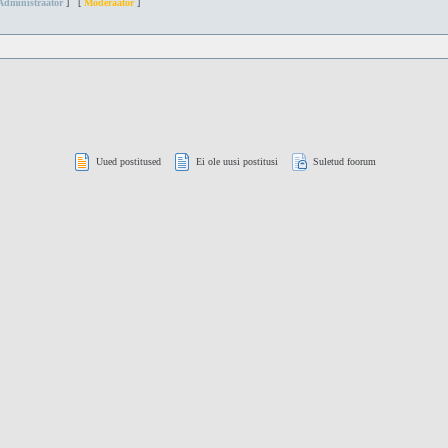
Administraator
] [
Moderaator
]
Uued postitused
Ei ole uusi postitusi
Suletud foorum