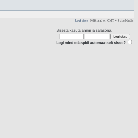
Logi sisse
| Kõik ajad on GMT + 3 ajavööndis
Sisesta kasutajanimi ja salasõna.
Logi mind edaspidi automaatselt sisse?