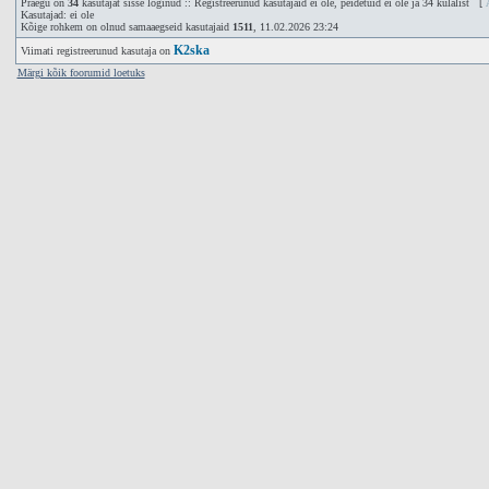
Praegu on
34
kasutajat sisse loginud :: Registreerunud kasutajaid ei ole, peidetuid ei ole ja 34 külalist [
Kasutajad: ei ole
Kõige rohkem on olnud samaaegseid kasutajaid
1511
, 11.02.2026 23:24
K2ska
Viimati registreerunud kasutaja on
Märgi kõik foorumid loetuks