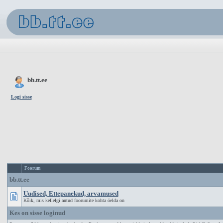
bb.tt.ee
Logi sisse
Foorum
bb.tt.ee
Uudised, Ettepanekud, arvamused
Kõik, mis kellelgi antud foorumite kohta öelda on
Kes on sisse loginud