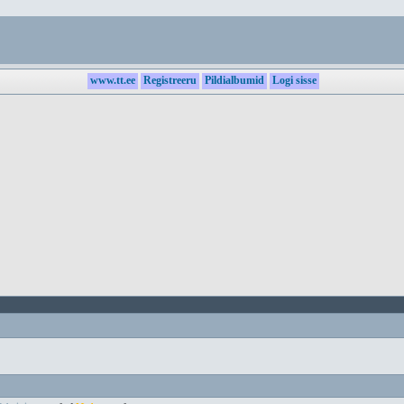
www.tt.ee
Registreeru
Pildialbumid
Logi sisse