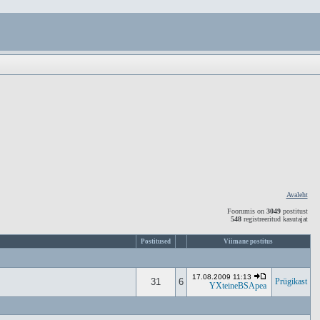
Avaleht
Foorumis on
3049
postitust
548
registreeritud kasutajat
Postitused
Viimane postitus
17.08.2009 11:13
31
6
Prügikast
YXteineBSApea