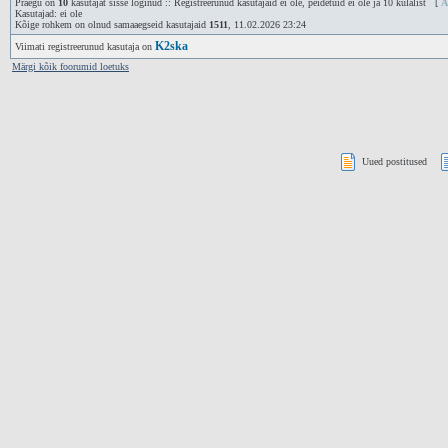
Praegu on
10
kasutajat sisse loginud :: Registreerunud kasutajaid ei ole, peidetuid ei ole ja 10 külalist [
A
Kasutajad: ei ole
Kõige rohkem on olnud samaaegseid kasutajaid
1511
, 11.02.2026 23:24
K2ska
Viimati registreerunud kasutaja on
Märgi kõik foorumid loetuks
Uued postitused