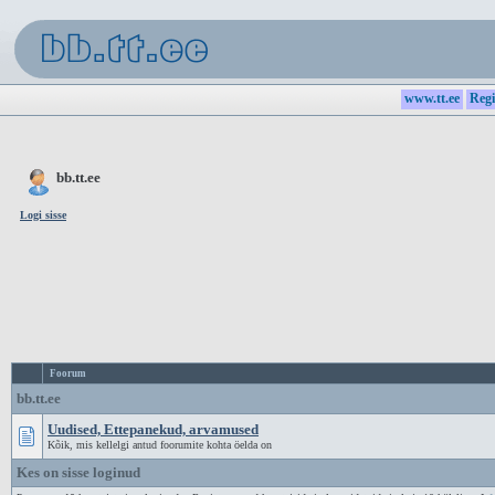
www.tt.ee
Regi
bb.tt.ee
Logi sisse
Foorum
bb.tt.ee
Uudised, Ettepanekud, arvamused
Kõik, mis kellelgi antud foorumite kohta öelda on
Kes on sisse loginud