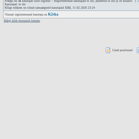
Praegu on
56
kasutajat sisse loginud :: Registreerunud kasutajaid ei ole, peidetuid ei ole ja 56 külalist [
A
Kasutajad: ei ole
Kõige rohkem on olnud samaaegseid kasutajaid
1511
, 11.02.2026 23:24
K2ska
Viimati registreerunud kasutaja on
Märgi kõik foorumid loetuks
Uued postitused