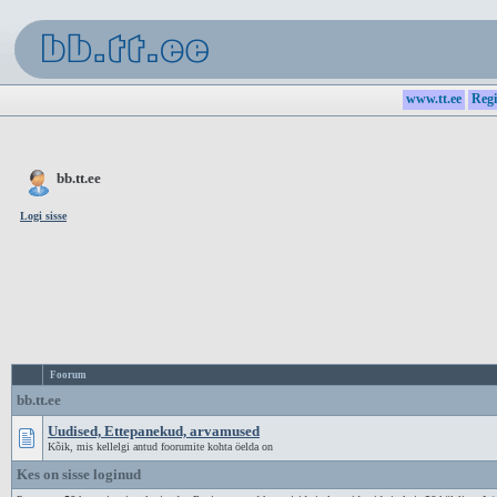
www.tt.ee
Regi
bb.tt.ee
Logi sisse
Foorum
bb.tt.ee
Uudised, Ettepanekud, arvamused
Kõik, mis kellelgi antud foorumite kohta öelda on
Kes on sisse loginud