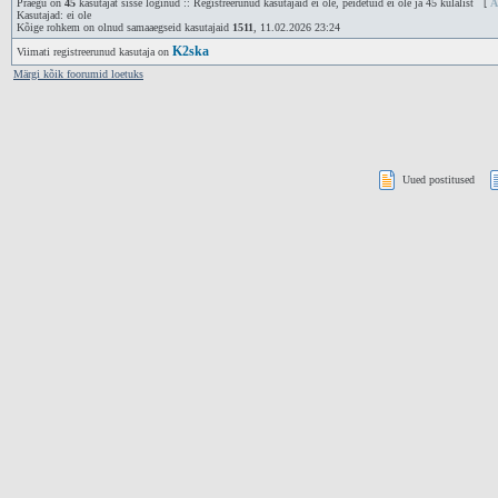
Praegu on
45
kasutajat sisse loginud :: Registreerunud kasutajaid ei ole, peidetuid ei ole ja 45 külalist [
A
Kasutajad: ei ole
Kõige rohkem on olnud samaaegseid kasutajaid
1511
, 11.02.2026 23:24
K2ska
Viimati registreerunud kasutaja on
Märgi kõik foorumid loetuks
Uued postitused