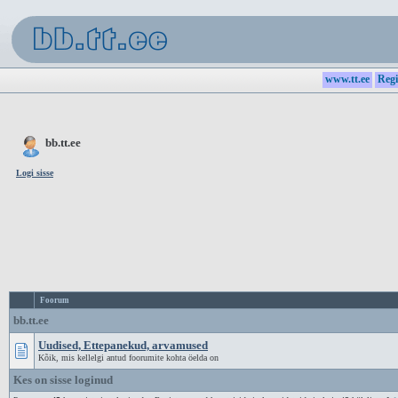
www.tt.ee
Regi
bb.tt.ee
Logi sisse
Foorum
bb.tt.ee
Uudised, Ettepanekud, arvamused
Kõik, mis kellelgi antud foorumite kohta öelda on
Kes on sisse loginud