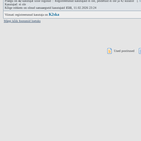
Praegu on
42
kasutajat sisse loginud :: Registreerunud kasutajaid ei ole, peidetuid ei ole ja 42 külalist [
A
Kasutajad: ei ole
Kõige rohkem on olnud samaaegseid kasutajaid
1511
, 11.02.2026 23:24
K2ska
Viimati registreerunud kasutaja on
Märgi kõik foorumid loetuks
Uued postitused