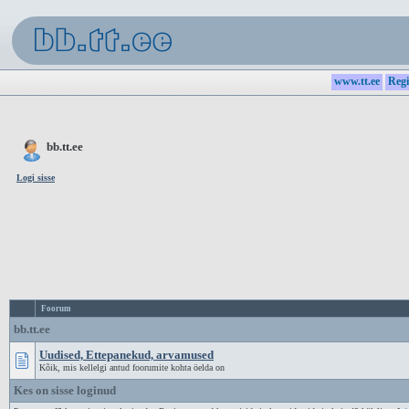
www.tt.ee
Regi
bb.tt.ee
Logi sisse
Foorum
bb.tt.ee
Uudised, Ettepanekud, arvamused
Kõik, mis kellelgi antud foorumite kohta öelda on
Kes on sisse loginud